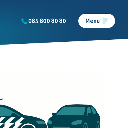
085 800 80 80
Menu