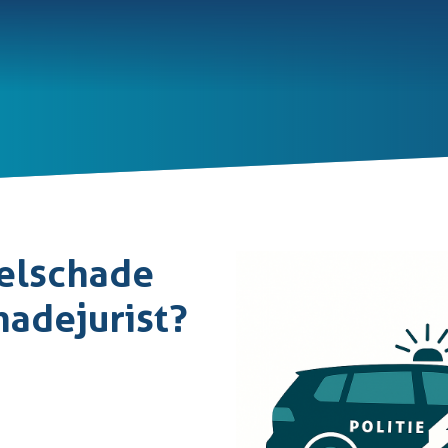
selschade
hadejurist?