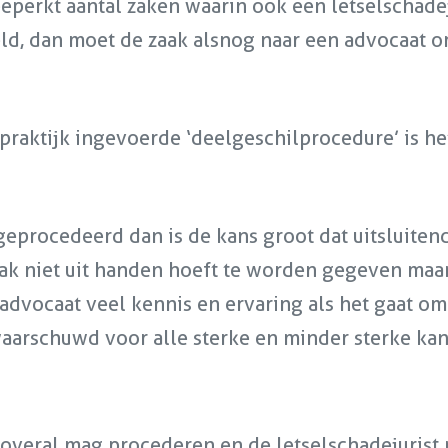
 beperkt aantal zaken waarin ook een letselschade
ld, dan moet de zaak alsnog naar een advocaat 
raktijk ingevoerde ‘deelgeschilprocedure’ is het 
geprocedeerd dan is de kans groot dat uitsluite
zaak niet uit handen hoeft te worden gegeven maa
advocaat veel kennis en ervaring als het gaat om
aarschuwd voor alle sterke en minder sterke kan
overal mag procederen en de letselschadejurist n