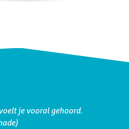
voelt je vooral gehoord.
“F
chade)