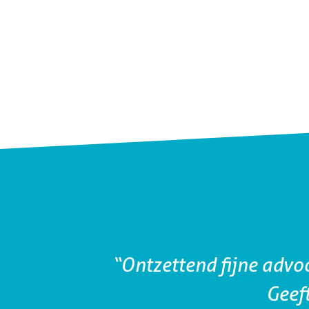
met mij
achten.
“Ontzettend fijne advoc
Geeft