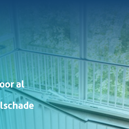
oor al
elschade