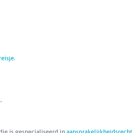
reisje
.
l
.
die is gespecialiseerd in
aansprakelijkheidsrecht