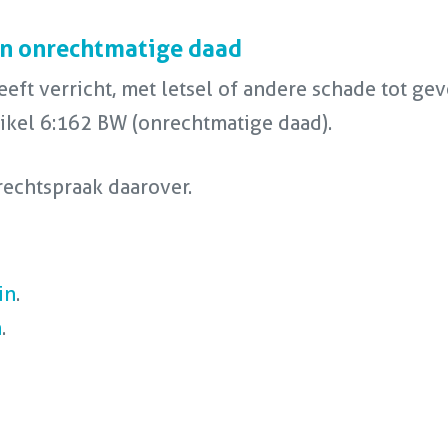
an onrechtmatige daad
eft verricht, met letsel of andere schade tot gev
tikel 6:162 BW (onrechtmatige daad).
rechtspraak daarover.
in
.
n
.