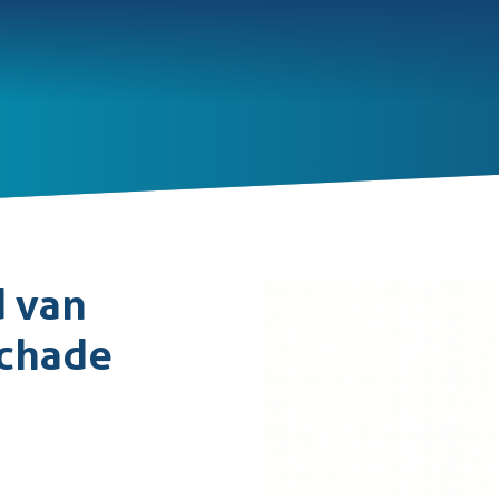
d van
schade