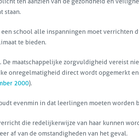
licht ten aanzien van de gezondheid en veilighe
t staan.
t een school alle inspanningen moet verrichten d
imaat te bieden.
. De maatschappelijke zorgvuldigheid vereist niet
lke onregelmatigheid direct wordt opgemerkt en
ember 2000
).
oudt evenmin in dat leerlingen moeten worden b
verricht die redelijkerwijze van haar kunnen wo
eer af van de omstandigheden van het geval.