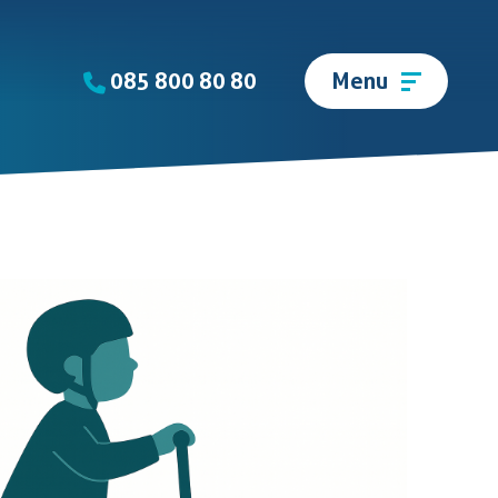
085 800 80 80
Menu