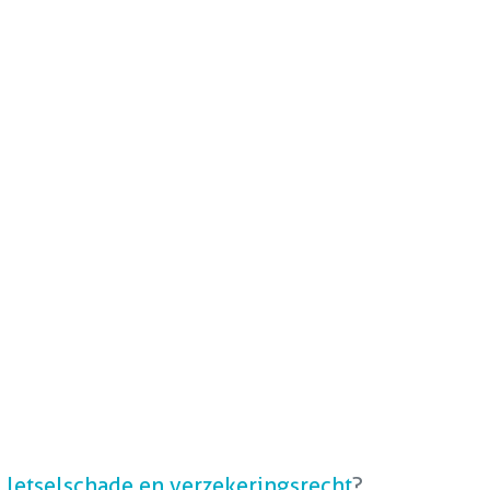
, letselschade en verzekeringsrecht
?